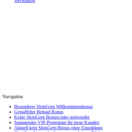
Steckplätze
Navigation
Besonderer SlotsGem Willkommensbonus
Gestaffelter Reload Bonus
Keine SlotsGem Bonuscodes notwendig
Spannendes VIP-Programm für treue Kunden
Aktuell kein SlotsGem Bonus ohne Einzahlung