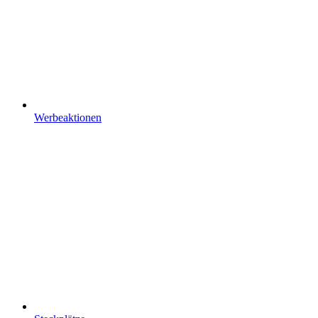
Werbeaktionen