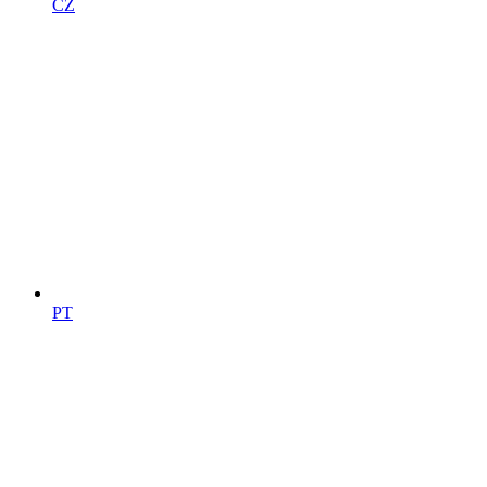
CZ
PT