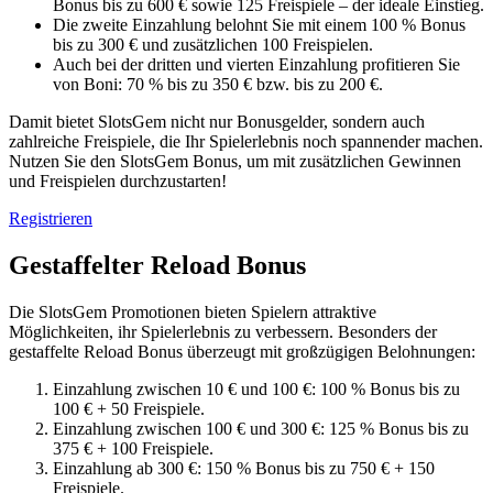
Bonus bis zu 600 € sowie 125 Freispiele – der ideale Einstieg.
Die zweite Einzahlung belohnt Sie mit einem 100 % Bonus
bis zu 300 € und zusätzlichen 100 Freispielen.
Auch bei der dritten und vierten Einzahlung profitieren Sie
von Boni: 70 % bis zu 350 € bzw. bis zu 200 €.
Damit bietet SlotsGem nicht nur Bonusgelder, sondern auch
zahlreiche Freispiele, die Ihr Spielerlebnis noch spannender machen.
Nutzen Sie den SlotsGem Bonus, um mit zusätzlichen Gewinnen
und Freispielen durchzustarten!
Registrieren
Gestaffelter Reload Bonus
Die SlotsGem Promotionen bieten Spielern attraktive
Möglichkeiten, ihr Spielerlebnis zu verbessern. Besonders der
gestaffelte Reload Bonus überzeugt mit großzügigen Belohnungen:
Einzahlung zwischen 10 € und 100 €: 100 % Bonus bis zu
100 € + 50 Freispiele.
Einzahlung zwischen 100 € und 300 €: 125 % Bonus bis zu
375 € + 100 Freispiele.
Einzahlung ab 300 €: 150 % Bonus bis zu 750 € + 150
Freispiele.