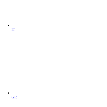
IT
GR