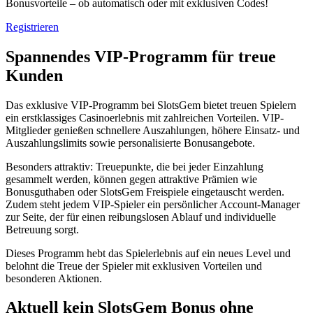
Bonusvorteile – ob automatisch oder mit exklusiven Codes!
Registrieren
Spannendes VIP-Programm für treue
Kunden
Das exklusive VIP-Programm bei SlotsGem bietet treuen Spielern
ein erstklassiges Casinoerlebnis mit zahlreichen Vorteilen. VIP-
Mitglieder genießen schnellere Auszahlungen, höhere Einsatz- und
Auszahlungslimits sowie personalisierte Bonusangebote.
Besonders attraktiv: Treuepunkte, die bei jeder Einzahlung
gesammelt werden, können gegen attraktive Prämien wie
Bonusguthaben oder SlotsGem Freispiele eingetauscht werden.
Zudem steht jedem VIP-Spieler ein persönlicher Account-Manager
zur Seite, der für einen reibungslosen Ablauf und individuelle
Betreuung sorgt.
Dieses Programm hebt das Spielerlebnis auf ein neues Level und
belohnt die Treue der Spieler mit exklusiven Vorteilen und
besonderen Aktionen.
Aktuell kein SlotsGem Bonus ohne