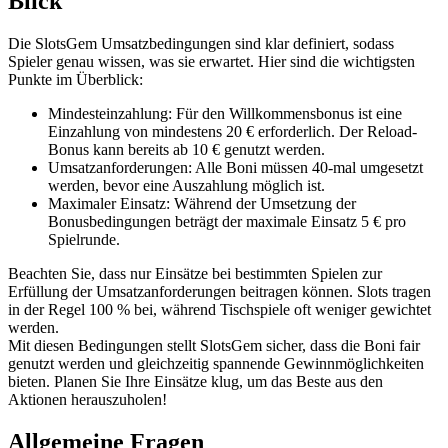
Blick
Die SlotsGem Umsatzbedingungen sind klar definiert, sodass
Spieler genau wissen, was sie erwartet. Hier sind die wichtigsten
Punkte im Überblick:
Mindesteinzahlung: Für den Willkommensbonus ist eine
Einzahlung von mindestens 20 € erforderlich. Der Reload-
Bonus kann bereits ab 10 € genutzt werden.
Umsatzanforderungen: Alle Boni müssen 40-mal umgesetzt
werden, bevor eine Auszahlung möglich ist.
Maximaler Einsatz: Während der Umsetzung der
Bonusbedingungen beträgt der maximale Einsatz 5 € pro
Spielrunde.
Beachten Sie, dass nur Einsätze bei bestimmten Spielen zur
Erfüllung der Umsatzanforderungen beitragen können. Slots tragen
in der Regel 100 % bei, während Tischspiele oft weniger gewichtet
werden.
Mit diesen Bedingungen stellt SlotsGem sicher, dass die Boni fair
genutzt werden und gleichzeitig spannende Gewinnmöglichkeiten
bieten. Planen Sie Ihre Einsätze klug, um das Beste aus den
Aktionen herauszuholen!
Allgemeine Fragen