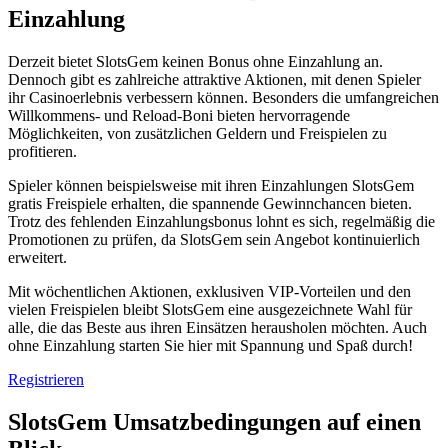
Einzahlung
Derzeit bietet SlotsGem keinen Bonus ohne Einzahlung an.
Dennoch gibt es zahlreiche attraktive Aktionen, mit denen Spieler
ihr Casinoerlebnis verbessern können. Besonders die umfangreichen
Willkommens- und Reload-Boni bieten hervorragende
Möglichkeiten, von zusätzlichen Geldern und Freispielen zu
profitieren.
Spieler können beispielsweise mit ihren Einzahlungen SlotsGem
gratis Freispiele erhalten, die spannende Gewinnchancen bieten.
Trotz des fehlenden Einzahlungsbonus lohnt es sich, regelmäßig die
Promotionen zu prüfen, da SlotsGem sein Angebot kontinuierlich
erweitert.
Mit wöchentlichen Aktionen, exklusiven VIP-Vorteilen und den
vielen Freispielen bleibt SlotsGem eine ausgezeichnete Wahl für
alle, die das Beste aus ihren Einsätzen herausholen möchten. Auch
ohne Einzahlung starten Sie hier mit Spannung und Spaß durch!
Registrieren
SlotsGem Umsatzbedingungen auf einen