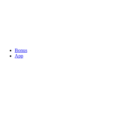
Bonus
App