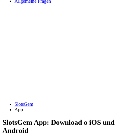
Allgemeine Fragen
SlotsGem
App
SlotsGem App: Download o iOS und
Android