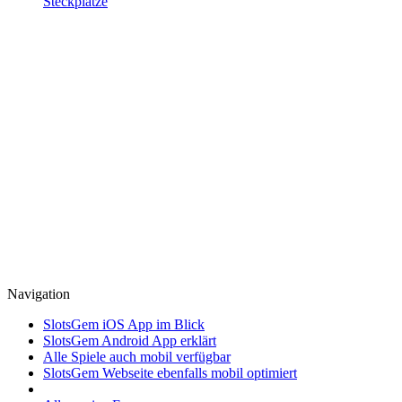
Steckplätze
Navigation
SlotsGem iOS App im Blick
SlotsGem Android App erklärt
Alle Spiele auch mobil verfügbar
SlotsGem Webseite ebenfalls mobil optimiert