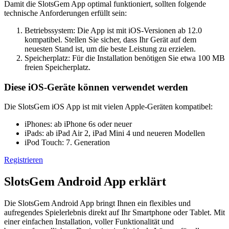
Damit die SlotsGem App optimal funktioniert, sollten folgende
technische Anforderungen erfüllt sein:
Betriebssystem: Die App ist mit iOS-Versionen ab 12.0
kompatibel. Stellen Sie sicher, dass Ihr Gerät auf dem
neuesten Stand ist, um die beste Leistung zu erzielen.
Speicherplatz: Für die Installation benötigen Sie etwa 100 MB
freien Speicherplatz.
Diese iOS-Geräte können verwendet werden
Die SlotsGem iOS App ist mit vielen Apple-Geräten kompatibel:
iPhones: ab iPhone 6s oder neuer
iPads: ab iPad Air 2, iPad Mini 4 und neueren Modellen
iPod Touch: 7. Generation
Registrieren
SlotsGem Android App erklärt
Die SlotsGem Android App bringt Ihnen ein flexibles und
aufregendes Spielerlebnis direkt auf Ihr Smartphone oder Tablet. Mit
einer einfachen Installation, voller Funktionalität und