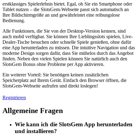
erstklassiges Spielerlebnis bietet. Egal, ob Sie ein Smartphone oder
Tablet nutzen – die SlotsGem-Webseite passt sich automatisch an
Ihre Bildschirmgröße an und gewährleistet eine reibungslose
Bedienung.
Alle Funktionen, die Sie von der Desktop-Version kennen, sind
auch mobil verfügbar. Sie können Ihre Lieblingsslots spielen, Live-
Dealer-Tische besuchen oder schnelle Spiele genießen, ohne dafür
eine App herunterladen zu müssen. Die intuitive Navigation und das
moderne Design sorgen dafür, dass Sie mühelos durch das Angebot
finden. Neben den vielen Spielen können Sie natürlich auch den
SlotsGem Bonus ohne Probleme per App aktivieren.
Ein weiterer Vorteil: Sie benötigen keinen zusätzlichen
Speicherplatz auf Ihrem Gerät. Einfach den Browser öffnen, die
SlotsGem-Webseite aufrufen und direkt loslegen!
Registrieren
Allgemeine Fragen
Wie kann ich die SlotsGem App herunterladen
und installieren?