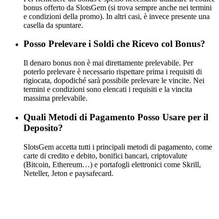
bonus offerto da SlotsGem (si trova sempre anche nei termini
e condizioni della promo). In altri casi, è invece presente una
casella da spuntare.
Posso Prelevare i Soldi che Ricevo col Bonus?
Il denaro bonus non è mai direttamente prelevabile. Per
poterlo prelevare è necessario rispettare prima i requisiti di
rigiocata, dopodiché sarà possibile prelevare le vincite. Nei
termini e condizioni sono elencati i requisiti e la vincita
massima prelevabile.
Quali Metodi di Pagamento Posso Usare per il
Deposito?
SlotsGem accetta tutti i principali metodi di pagamento, come
carte di credito e debito, bonifici bancari, criptovalute
(Bitcoin, Ethereum…) e portafogli elettronici come Skrill,
Neteller, Jeton e paysafecard.