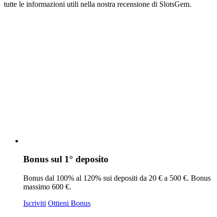
tutte le informazioni utili nella nostra recensione di SlotsGem.
Bonus sul 1° deposito
Bonus dal 100% al 120% sui depositi da 20 € a 500 €. Bonus
massimo 600 €.
Iscriviti
Ottieni Bonus