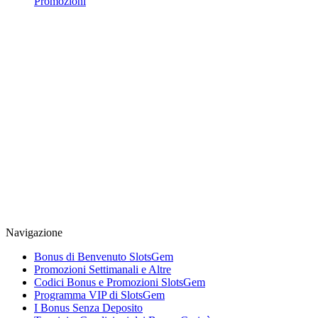
Promozioni
Navigazione
Bonus di Benvenuto SlotsGem
Promozioni Settimanali e Altre
Codici Bonus e Promozioni SlotsGem
Programma VIP di SlotsGem
I Bonus Senza Deposito