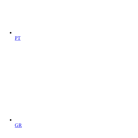
PT
GR