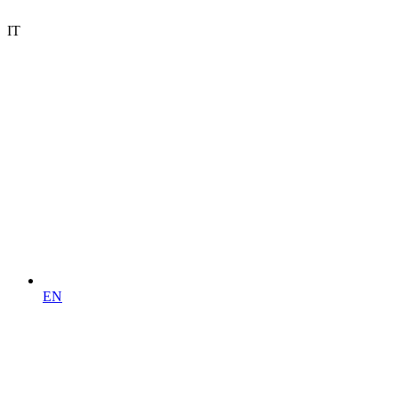
IT
EN