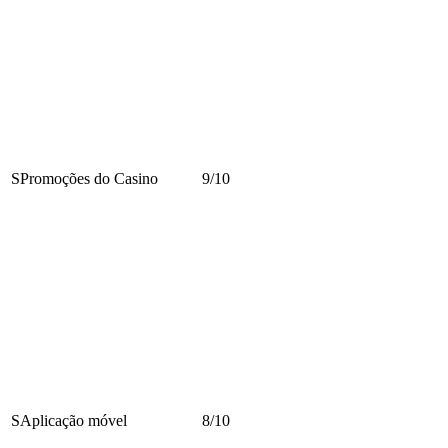
SPromoções do Casino
9
/10
SAplicação móvel
8
/10