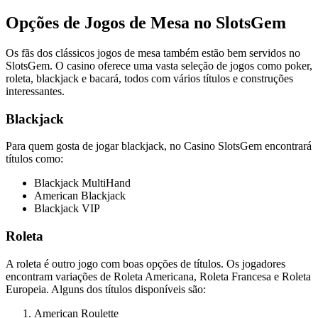
Opções de Jogos de Mesa no SlotsGem
Os fãs dos clássicos jogos de mesa também estão bem servidos no
SlotsGem. O casino oferece uma vasta seleção de jogos como poker,
roleta, blackjack e bacará, todos com vários títulos e construções
interessantes.
Blackjack
Para quem gosta de jogar blackjack, no Casino SlotsGem encontrará
títulos como:
Blackjack MultiHand
American Blackjack
Blackjack VIP
Roleta
A roleta é outro jogo com boas opções de títulos. Os jogadores
encontram variações de Roleta Americana, Roleta Francesa e Roleta
Europeia. Alguns dos títulos disponíveis são:
American Roulette