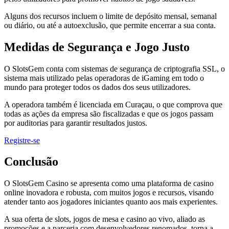
Alguns dos recursos incluem o limite de depósito mensal, semanal
ou diário, ou até a autoexclusão, que permite encerrar a sua conta.
Medidas de Segurança e Jogo Justo
O SlotsGem conta com sistemas de segurança de criptografia SSL, o
sistema mais utilizado pelas operadoras de iGaming em todo o
mundo para proteger todos os dados dos seus utilizadores.
A operadora também é licenciada em Curaçau, o que comprova que
todas as ações da empresa são fiscalizadas e que os jogos passam
por auditorias para garantir resultados justos.
Registre-se
Conclusão
O SlotsGem Casino se apresenta como uma plataforma de casino
online inovadora e robusta, com muitos jogos e recursos, visando
atender tanto aos jogadores iniciantes quanto aos mais experientes.
A sua oferta de slots, jogos de mesa e casino ao vivo, aliado as
promoções e a parceria com desenvolvedores renomados, torna a