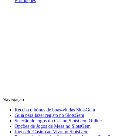
Promoções
Navegação
Receba o bónus de boas-vindas SlotsGem
Guia para fazer registo no SlotsGem
Seleção de jogos do Casino SlotsGem Online
Opções de Jogos de Mesa no SlotsGem
Jogos de Casino ao Vivo no SlotsGem