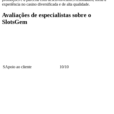
experiência no casino diversificada e de alta qualidade.
Avaliações de especialistas sobre o
SlotsGem
SApoio ao cliente
10
/10