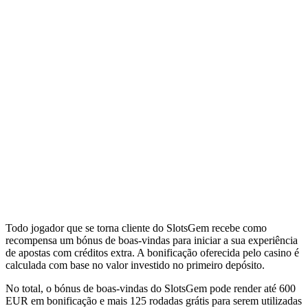
Todo jogador que se torna cliente do SlotsGem recebe como
recompensa um bónus de boas-vindas para iniciar a sua experiência
de apostas com créditos extra. A bonificação oferecida pelo casino é
calculada com base no valor investido no primeiro depósito.
No total, o bónus de boas-vindas do SlotsGem pode render até 600
EUR em bonificação e mais 125 rodadas grátis para serem utilizadas