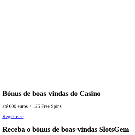
Bónus de boas-vindas do Casino
até 600 euros + 125 Free Spins
Registre-se
Receba o bónus de boas-vindas SlotsGem