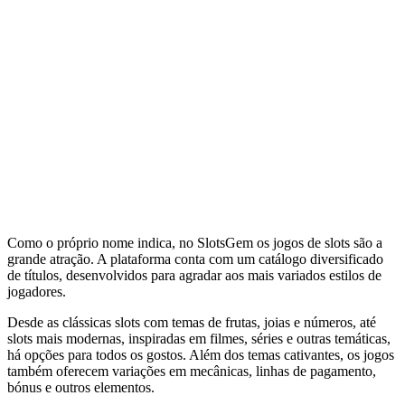
Como o próprio nome indica, no SlotsGem os jogos de slots são a
grande atração. A plataforma conta com um catálogo diversificado
de títulos, desenvolvidos para agradar aos mais variados estilos de
jogadores.
Desde as clássicas slots com temas de frutas, joias e números, até
slots mais modernas, inspiradas em filmes, séries e outras temáticas,
há opções para todos os gostos. Além dos temas cativantes, os jogos
também oferecem variações em mecânicas, linhas de pagamento,
bónus e outros elementos.