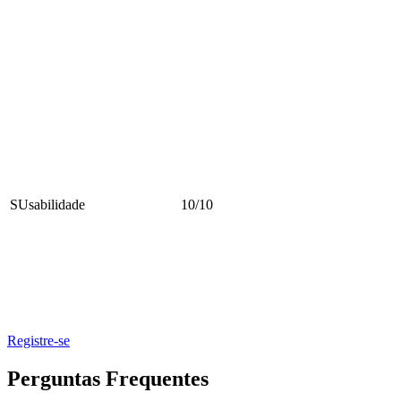
SUsabilidade
10
/10
Registre-se
Perguntas Frequentes