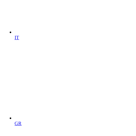
IT
GR